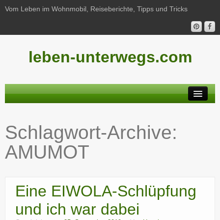
Vom Leben im Wohnmobil, Reiseberichte, Tipps und Tricks
leben-unterwegs.com
Neu hier?
Schlagwort-Archive:
Reiseberichte
AMUMOT
Unterwegs
Haushalt
Eine EIWOLA-Schlüpfung
Freizeit
und ich war dabei
Wohnmobil-Technik