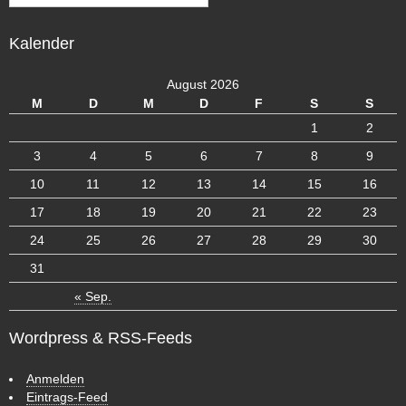
r
c
Kalender
h
i
v
August 2026
M
D
M
D
F
S
S
1
2
3
4
5
6
7
8
9
10
11
12
13
14
15
16
17
18
19
20
21
22
23
24
25
26
27
28
29
30
31
« Sep.
Wordpress & RSS-Feeds
Anmelden
Eintrags-Feed