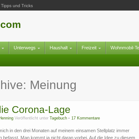
Tipps und Tricks
.com
e
Unterwegs
Haushalt
Freizeit
Wohnmobil-T
chive:
Meinung
die Corona-Lage
Henning
Veröffentlicht unter
Tagebuch
17 Kommentare
mich in den drei Monaten auf meinem einsamen Stellplatz immer
 befasst. Man kommt ja nicht daran vorbei. Auf die Idee zu diesem