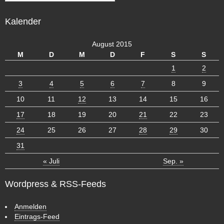
r
c
Kalender
h
i
v
August 2015
M
D
M
D
F
S
S
1
2
3
4
5
6
7
8
9
10
11
12
13
14
15
16
17
18
19
20
21
22
23
24
25
26
27
28
29
30
31
« Juli
Sep. »
Wordpress & RSS-Feeds
Anmelden
Eintrags-Feed