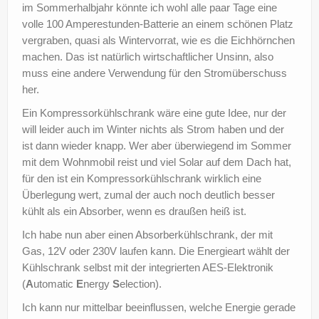
im Sommerhalbjahr könnte ich wohl alle paar Tage eine
?
volle 100 Amperestunden-Batterie an einem schönen Platz
vergraben, quasi als Wintervorrat, wie es die Eichhörnchen
machen. Das ist natürlich wirtschaftlicher Unsinn, also
muss eine andere Verwendung für den Stromüberschuss
her.
Ein Kompressorkühlschrank wäre eine gute Idee, nur der
will leider auch im Winter nichts als Strom haben und der
ist dann wieder knapp. Wer aber überwiegend im Sommer
mit dem Wohnmobil reist und viel Solar auf dem Dach hat,
für den ist ein Kompressorkühlschrank wirklich eine
Überlegung wert, zumal der auch noch deutlich besser
kühlt als ein Absorber, wenn es draußen heiß ist.
Ich habe nun aber einen Absorberkühlschrank, der mit
Gas, 12V oder 230V laufen kann. Die Energieart wählt der
Kühlschrank selbst mit der integrierten AES-Elektronik
(
A
utomatic
E
nergy
S
election).
Ich kann nur mittelbar beeinflussen, welche Energie gerade