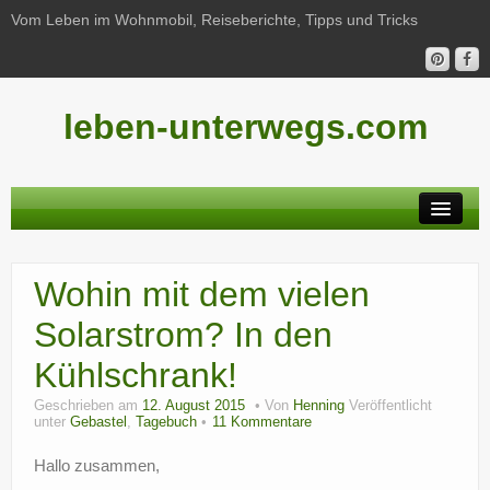
Vom Leben im Wohnmobil, Reiseberichte, Tipps und Tricks
leben-unterwegs.com
Neu hier?
Wohin mit dem vielen
Reiseberichte
Solarstrom? In den
Unterwegs
Kühlschrank!
Haushalt
Geschrieben am
12. August 2015
Von
Henning
Veröffentlicht
unter
Gebastel
,
Tagebuch
11 Kommentare
Freizeit
Hallo zusammen,
Wohnmobil-Technik