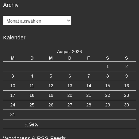
Archiv
A
r
c
Kalender
h
i
v
August 2026
M
D
M
D
F
S
S
1
2
3
4
5
6
7
8
9
10
11
12
13
14
15
16
17
18
19
20
21
22
23
24
25
26
27
28
29
30
31
« Sep.
Wordpress & RSS-Feeds