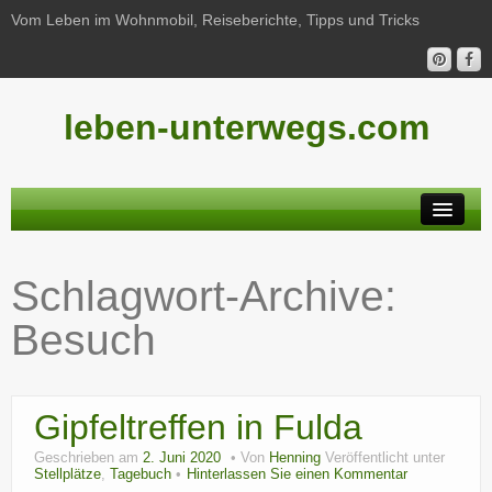
Vom Leben im Wohnmobil, Reiseberichte, Tipps und Tricks
leben-unterwegs.com
Neu hier?
Schlagwort-Archive:
Reiseberichte
Besuch
Unterwegs
Haushalt
Gipfeltreffen in Fulda
Freizeit
Geschrieben am
2. Juni 2020
Von
Henning
Veröffentlicht unter
Wohnmobil-Technik
Stellplätze
,
Tagebuch
Hinterlassen Sie einen Kommentar