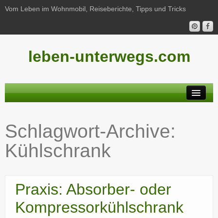
Vom Leben im Wohnmobil, Reiseberichte, Tipps und Tricks
leben-unterwegs.com
Neu hier?
Schlagwort-Archive:
Reiseberichte
Kühlschrank
Unterwegs
Haushalt
Praxis: Absorber- oder
Freizeit
Kompressorkühlschrank
Wohnmobil-Technik