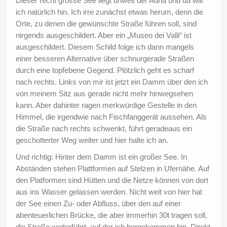
Dieser recht grosse See liegt unweit der Adria und da will
ich natürlich hin. Ich irre zunächst etwas herum, denn die
Orte, zu denen die gewünschte Straße führen soll, sind
nirgends ausgeschildert. Aber ein „Museo dei Valli“ ist
ausgeschildert. Diesem Schild folge ich dann mangels
einer besseren Alternative über schnurgerade Straßen
durch eine topfebene Gegend. Plötzlich geht es scharf
nach rechts. Links von mir ist jetzt ein Damm über den ich
von meinem Sitz aus gerade nicht mehr hinwegsehen
kann. Aber dahinter ragen merkwürdige Gestelle in den
Himmel, die irgendwie nach Fischfanggerät aussehen. Als
die Straße nach rechts schwenkt, führt geradeaus ein
geschotterter Weg weiter und hier halte ich an.
Und richtig: Hinter dem Damm ist ein großer See. In
Abständen stehen Plattformen auf Stelzen in Ufernähe. Auf
den Platformen sind Hütten und die Netze können von dort
aus ins Wasser gelassen werden. Nicht weit von hier hat
der See einen Zu- oder Abfluss, über den auf einer
abenteuerlichen Brücke, die aber immerhin 30t tragen soll,
die Straße weiterführt, auf der ich hergekommen bin. Direkt