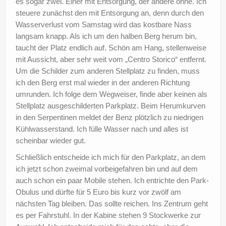
es sogar zwei. Einer mit Entsorgung, der andere ohne. Ich
steuere zunächst den mit Entsorgung an, denn durch den
Wasserverlust vom Samstag wird das kostbare Nass
langsam knapp. Als ich um den halben Berg herum bin,
taucht der Platz endlich auf. Schön am Hang, stellenweise
mit Aussicht, aber sehr weit vom „Centro Storico“ entfernt.
Um die Schilder zum anderen Stellplatz zu finden, muss
ich den Berg erst mal wieder in der anderen Richtung
umrunden. Ich folge dem Wegweiser, finde aber keinen als
Stellplatz ausgeschilderten Parkplatz. Beim Herumkurven
in den Serpentinen meldet der Benz plötzlich zu niedrigen
Kühlwasserstand. Ich fülle Wasser nach und alles ist
scheinbar wieder gut.
Schließlich entscheide ich mich für den Parkplatz, an dem
ich jetzt schon zweimal vorbeigefahren bin und auf dem
auch schon ein paar Mobile stehen. Ich entrichte den Park-
Obulus und dürfte für 5 Euro bis kurz vor zwölf am
nächsten Tag bleiben. Das sollte reichen. Ins Zentrum geht
es per Fahrstuhl. In der Kabine stehen 9 Stockwerke zur