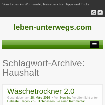
Vom Leben im Wohnmobil, Reiseberichte, Tipps und Tricks
leben-unterwegs.com
Neu hier?
Schlagwort-Archive:
Reiseberichte
Haushalt
Unterwegs
Haushalt
Wäschetrockner 2.0
Freizeit
Geschrieben am
28. März 2016
Von
Henning
Veröffentlicht unter
Wohnmobil-Technik
Gebastel
,
Tagebuch
Hinterlassen Sie einen Kommentar