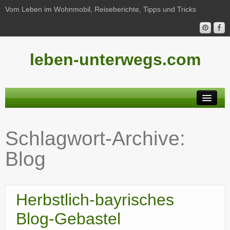
Vom Leben im Wohnmobil, Reiseberichte, Tipps und Tricks
leben-unterwegs.com
Neu hier?
Schlagwort-Archive:
Reiseberichte
Blog
Unterwegs
Haushalt
Herbstlich-bayrisches
Freizeit
Blog-Gebastel
Wohnmobil-Technik