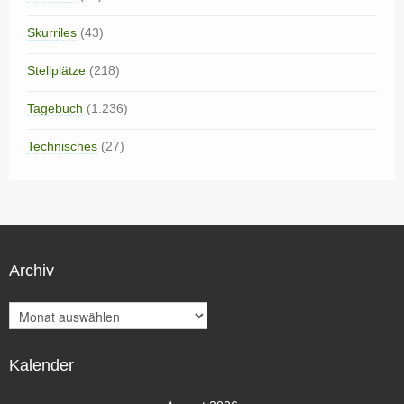
Skurriles
(43)
Stellplätze
(218)
Tagebuch
(1.236)
Technisches
(27)
Archiv
A
r
c
Kalender
h
i
v