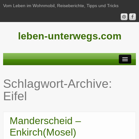
Vom Leben im Wohnmobil, Reiseberichte, Tipps und Tricks
leben-unterwegs.com
Neu hier?
Schlagwort-Archive:
Reiseberichte
Eifel
Unterwegs
Haushalt
Manderscheid –
Freizeit
Enkirch(Mosel)
Wohnmobil-Technik