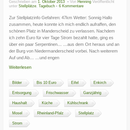
Geschrieben am
1. Oktober 2013
Von
Henning
Veröffentlicht
?
unter
Stellplätze
,
Tagebuch
6 Kommentare
Zur Stellplatzinfo Gefahren: 47km Wetter: Sonnig Hallo
zusammen, heute konnte ich mich endlich aufraffen, den
schönen Platz in Manderscheid zu verlassen. Nachdem
ich zehn Euro für vier Tage Strom bezahlt hatte, ging es
über ein paar Serpentinen… …aus dem Ort heraus und an
der Burg von Niedermanderscheid vorbei. Nach weiterem
Auf und Ab… …und engen
Weiterlesen
Bilder
Bis 10 Euro
Eifel
Enkirch
Entsorgung
Frischwasser
Ganzjährig
Haushalt
Küche
Kühlschrank
Mosel
Rheinland-Pfalz
Stellplatz
Strom