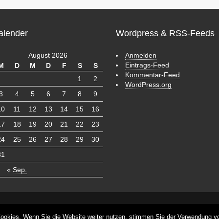
alender
Wordpress & RSS-Feeds
August 2026
Anmelden
Eintrags-Feed
M
D
M
D
F
S
S
Kommentar-Feed
1
2
WordPress.org
3
4
5
6
7
8
9
10
11
12
13
14
15
16
17
18
19
20
21
22
23
24
25
26
27
28
29
30
31
« Sep.
s
ookies. Wenn Sie die Website weiter nutzen, stimmen Sie der Verwendung v