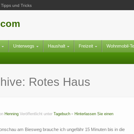
Tipps und Tricks
.com
e
Unterwegs
Haushalt
Freizeit
Wohnmobil-T
chive:
Rotes Haus
on
Henning
Veröffentlicht unter
Tagebuch
Hinterlassen Sie einen
onschau am Biesweg brauche ich ungefähr 15 Minuten bis in die