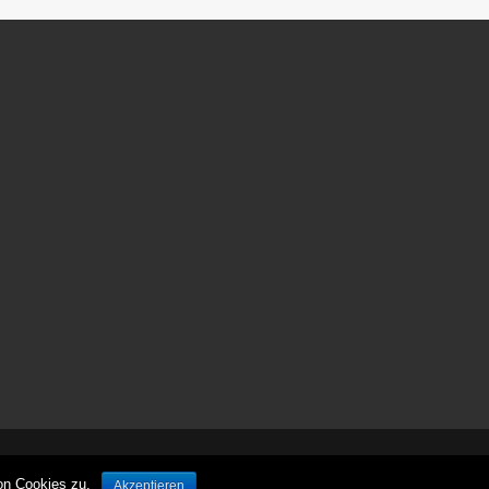
ش
ر
ط
ب
ن
د
ی
پ
ر
س
پ
و
ل
ی
س
ش
ر
ط
ب
© leben-unterwegs.com
ن
on Cookies zu.
Akzeptieren