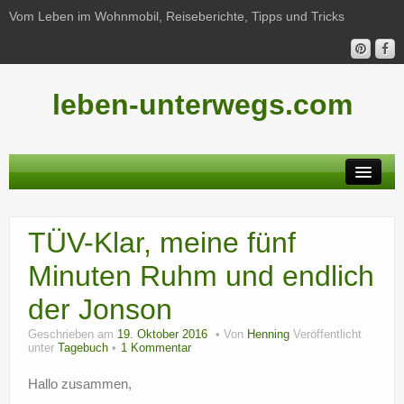
Vom Leben im Wohnmobil, Reiseberichte, Tipps und Tricks
leben-unterwegs.com
Neu hier?
TÜV-Klar, meine fünf
Reiseberichte
Minuten Ruhm und endlich
Unterwegs
der Jonson
Haushalt
Geschrieben am
19. Oktober 2016
Von
Henning
Veröffentlicht
unter
Tagebuch
1 Kommentar
Freizeit
Hallo zusammen,
Wohnmobil-Technik