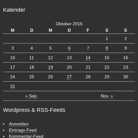
c
Kalender
h
i
v
Oktober 2016
M
D
M
D
F
S
S
1
2
3
4
5
6
7
8
9
10
11
12
13
14
15
16
17
18
19
20
21
22
23
24
25
26
27
28
29
30
31
« Sep.
Nov. »
Wordpress & RSS-Feeds
Anmelden
Eintrags-Feed
Kommentar-Feed