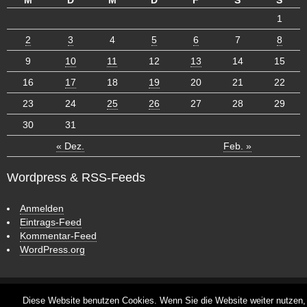
1
2
3
4
5
6
7
8
9
10
11
12
13
14
15
16
17
18
19
20
21
22
23
24
25
26
27
28
29
30
31
« Dez.
Feb. »
Wordpress & RSS-Feeds
Anmelden
Eintrags-Feed
Kommentar-Feed
WordPress.org
ش
ر
ط
CyberChimps WordPress Themes
Diese Website benutzen Cookies. Wenn Sie die Website weiter nutzen,
ب