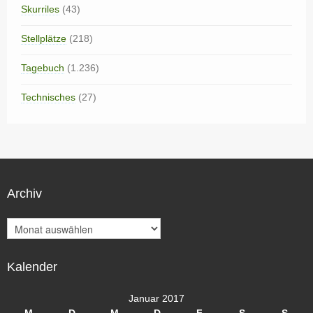
Skurriles
(43)
Stellplätze
(218)
Tagebuch
(1.236)
Technisches
(27)
Archiv
A
r
c
Kalender
h
i
v
Januar 2017
M
D
M
D
F
S
S