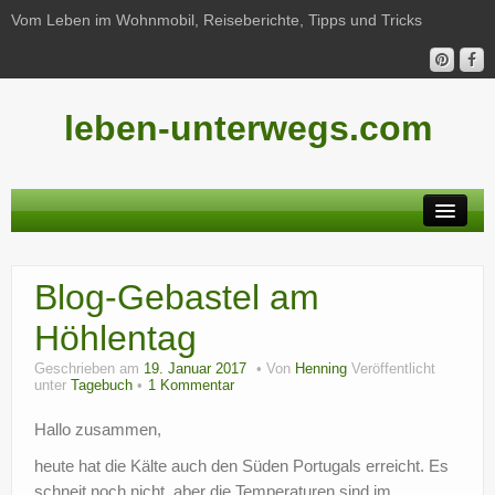
Vom Leben im Wohnmobil, Reiseberichte, Tipps und Tricks
leben-unterwegs.com
Neu hier?
Blog-Gebastel am
Reiseberichte
Höhlentag
Unterwegs
Geschrieben am
19. Januar 2017
Von
Henning
Veröffentlicht
Haushalt
unter
Tagebuch
1 Kommentar
Hallo zusammen,
Freizeit
heute hat die Kälte auch den Süden Portugals erreicht. Es
Wohnmobil-Technik
schneit noch nicht, aber die Temperaturen sind im