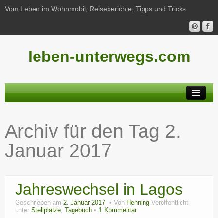
Vom Leben im Wohnmobil, Reiseberichte, Tipps und Tricks
leben-unterwegs.com
Neu hier?
Archiv für den Tag
2.
Reiseberichte
Januar 2017
Unterwegs
Haushalt
Jahreswechsel in Lagos
Freizeit
Geschrieben am
2. Januar 2017
Von
Henning
Veröffentlicht
Wohnmobil-Technik
unter
Stellplätze
,
Tagebuch
1 Kommentar