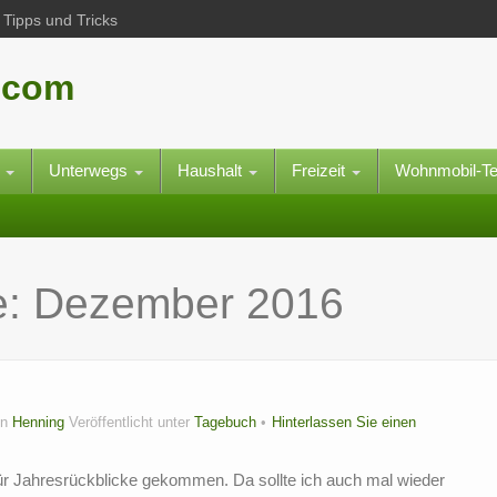
Tipps und Tricks
.com
e
Unterwegs
Haushalt
Freizeit
Wohnmobil-T
e:
Dezember 2016
on
Henning
Veröffentlicht unter
Tagebuch
Hinterlassen Sie einen
für Jahresrückblicke gekommen. Da sollte ich auch mal wieder