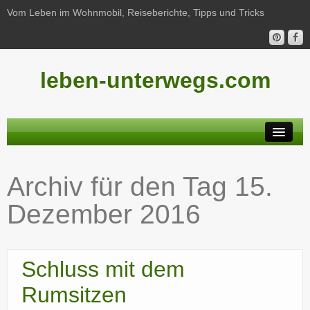
Vom Leben im Wohnmobil, Reiseberichte, Tipps und Tricks
leben-unterwegs.com
Neu hier?
Archiv für den Tag
15.
Reiseberichte
Dezember 2016
Unterwegs
Haushalt
Schluss mit dem
Freizeit
Rumsitzen
Wohnmobil-Technik