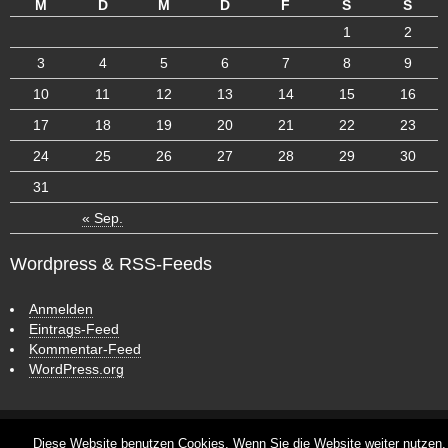
M
D
M
D
F
S
S
1
2
3
4
5
6
7
8
9
10
11
12
13
14
15
16
17
18
19
20
21
22
23
24
25
26
27
28
29
30
31
« Sep.
Wordpress & RSS-Feeds
Anmelden
Eintrags-Feed
Kommentar-Feed
WordPress.org
ش
ر
ط
CyberChimps WordPress Themes
Diese Website benutzen Cookies. Wenn Sie die Website weiter nutzen,