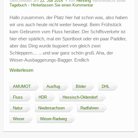
Geschrieben am
22. Juli 2014
Von
Henning
Veröffentlicht unter
Tagebuch
Hinterlassen Sie einen Kommentar
Hallo zusammen, der Platz hier hat schon was, also haben
wir uns auch heute nicht weiter bewegt. Beim Frühstück
kam Gebrumm vom Fluss herüber. Der Schiffsverkehr ist
hier eher spärlich, mal ein Sportboot oder ein paar Paddler,
aber das Ding wurde bugsiert von gleich zwei
Schleppern… …und war ganz schön groß. Aha, der
Weser-Ausbaggerungs-Bagger. Endlich
Weiterlesen
AMUMOT
Ausflug
Bilder
DHL
Fluss
HDR
Hessisch-Oldendorf
Natur
Niedersachsen
Radfahren
Weser
Weser-Radweg