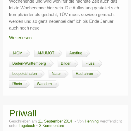
Wochenende und wird wohl für die nächste Zeit auch das
letzte Wochenende hier sein. Die Auflastung gestaltet sich
komplizierter als gedacht, TÜV muss sowieso gemacht
werden und so ganz nebenbei darf ich bis Ende Januar
auch noch neue
Weiterlesen
14QM
AMUMOT
Ausflug
Baden-Württemberg
Bilder
Fluss
Leopoldshafen
Natur
Radfahren
Rhein
Wandern
Priwall
Geschrieben am
11. September 2014
Von
Henning
Veröffentlicht
unter
Tagebuch
2 Kommentare