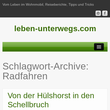
Vom Leben im Wohnmobil, Reiseberichte, Tipps und Tricks
leben-unterwegs.com
Neu hier?
Schlagwort-Archive:
Reiseberichte
Radfahren
Unterwegs
Haushalt
Von der Hülshorst in den
Freizeit
Schellbruch
Wohnmobil-Technik