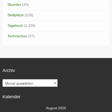
Skurriles
(43)
Stellplätze
(218)
Tagebuch
(1.236)
Technisches
(27)
Archiv
A
r
c
Kalender
h
i
v
August 2026