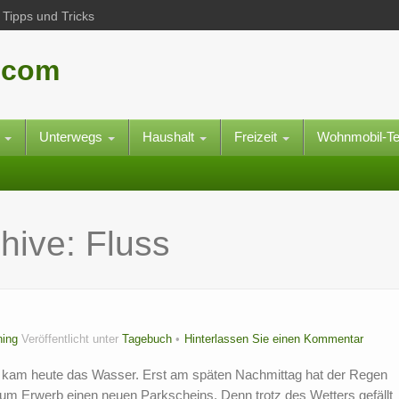
Tipps und Tricks
.com
e
Unterwegs
Haushalt
Freizeit
Wohnmobil-T
chive:
Fluss
ing
Veröffentlicht unter
Tagebuch
Hinterlassen Sie einen Kommentar
 kam heute das Wasser. Erst am späten Nachmittag hat der Regen
 zum Erwerb einen neuen Parkscheins. Denn trotz des Wetters gefällt