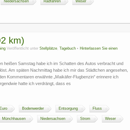
Niedersachsen
Radfahren
Weser
02 km)
ing
Veröffentlicht unter
Stellplätze
,
Tagebuch
Hinterlassen Sie einen
den heißen Samstag habe ich im Schatten des Autos verbracht und
rdöst. Am späten Nachmittag habe ich mir das Städtchen angesehen,
in den Kommentaren erwähnte „Maikäfer-Flugbenzin“ erinnere ich
gendwie hatte ich verdrängt, dass es
 Euro
Bodenwerder
Entsorgung
Fluss
Münchhausen
Niedersachsen
Strom
Weser