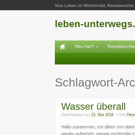
Vom Leben im Wohnmobil, Reiseberichte, 
leben-unterwegs
Neu hier?
Reisebericht
Schlagwort-Ar
Wasser überall
Geschrieben am
13. Mai 2016
Von
Henn
Hallo zusammen, vor allem von oben
wieder aufgehört, gerade rechtzeitig