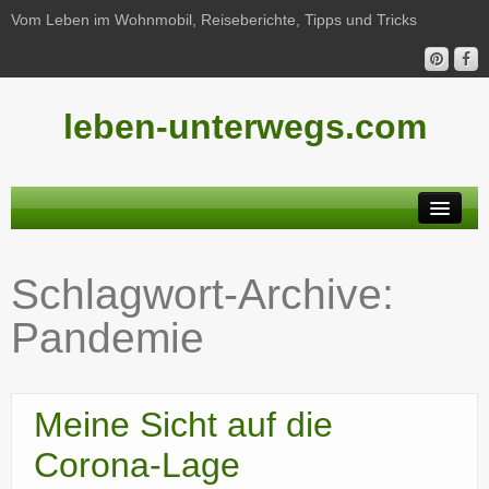
Vom Leben im Wohnmobil, Reiseberichte, Tipps und Tricks
leben-unterwegs.com
Neu hier?
Schlagwort-Archive:
Reiseberichte
Pandemie
Unterwegs
Haushalt
Meine Sicht auf die
Freizeit
Corona-Lage
Wohnmobil-Technik