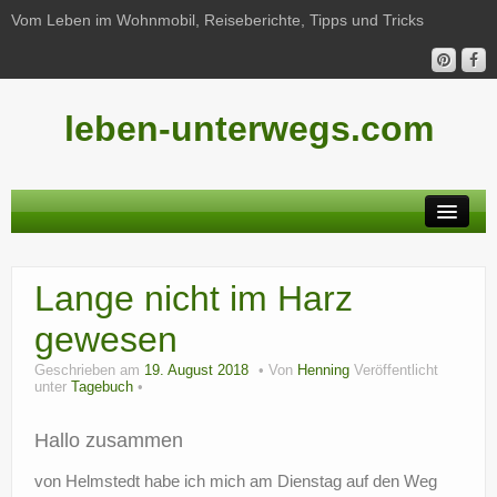
Vom Leben im Wohnmobil, Reiseberichte, Tipps und Tricks
leben-unterwegs.com
Neu hier?
Lange nicht im Harz
Reiseberichte
gewesen
Unterwegs
Geschrieben am
19. August 2018
Von
Henning
Veröffentlicht
Haushalt
unter
Tagebuch
Freizeit
Hallo zusammen
Wohnmobil-Technik
von Helmstedt habe ich mich am Dienstag auf den Weg