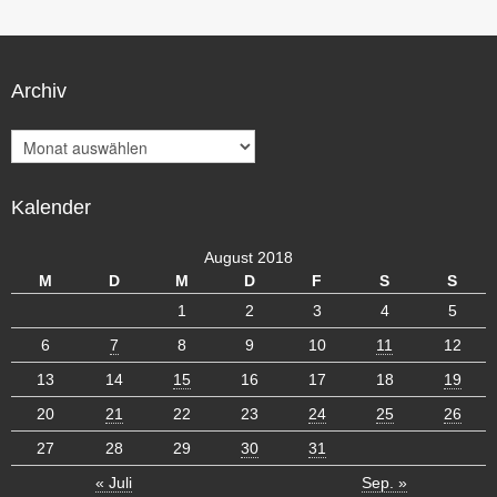
Archiv
A
r
c
Kalender
h
i
v
August 2018
M
D
M
D
F
S
S
1
2
3
4
5
6
7
8
9
10
11
12
13
14
15
16
17
18
19
20
21
22
23
24
25
26
27
28
29
30
31
« Juli
Sep. »