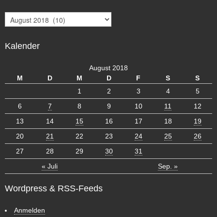
A
r
c
Kalender
h
i
v
August 2018
M
D
M
D
F
S
S
1
2
3
4
5
6
7
8
9
10
11
12
13
14
15
16
17
18
19
20
21
22
23
24
25
26
27
28
29
30
31
« Juli
Sep. »
Wordpress & RSS-Feeds
Anmelden