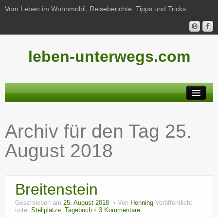
Vom Leben im Wohnmobil, Reiseberichte, Tipps und Tricks
leben-unterwegs.com
Neu hier?
Archiv für den Tag
25.
Reiseberichte
August 2018
Unterwegs
Haushalt
Breitenstein
Freizeit
Geschrieben am
25. August 2018
Von
Henning
Veröffentlicht
Wohnmobil-Technik
unter
Stellplätze
,
Tagebuch
3 Kommentare