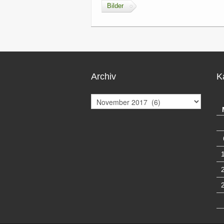
Bilder
Archiv
K
A
r
c
h
i
v