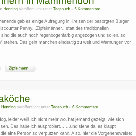
ännern in Mammendorf
on
Henning
Veröffentlicht unter
Tagebuch
5 Kommentare
nende gab es einige Aufregung in Kreisen der besorgten Bürger
counter Penny, „Zipfelmänner„, statt des traditionellen
sind die auch noch regenbogenfarbig angezogen und sollen, so
iebe“ stehen. Das geht manchen eindeutig zu weit und Warnungen vor
Zipfelmann
taköche
n
Henning
Veröffentlicht unter
Tagebuch
6 Kommentare
g, leider weiß ich nicht mehr wo, hat jemand gezeigt, wie sich
ssen. Das habe ich ausprobiert… …und siehe da, es klappt
 die eine Person so verputzen kann. Also, hier die Vorgehensweise: