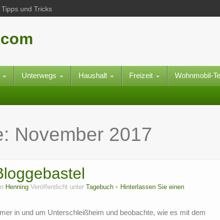
Tipps und Tricks
.com
e
Unterwegs
Haushalt
Freizeit
Wohnmobil-T
e:
November 2017
loggebastel
on
Henning
Veröffentlicht unter
Tagebuch
Hinterlassen Sie einen
mmer in und um Unterschleißheim und beobachte, wie es mit dem