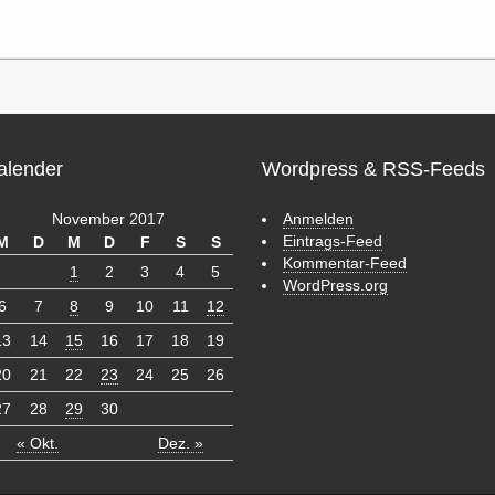
alender
Wordpress & RSS-Feeds
November 2017
Anmelden
Eintrags-Feed
M
D
M
D
F
S
S
Kommentar-Feed
1
2
3
4
5
WordPress.org
6
7
8
9
10
11
12
13
14
15
16
17
18
19
20
21
22
23
24
25
26
27
28
29
30
« Okt.
Dez. »