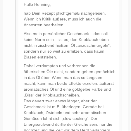
Hallo Henning,
hab Dein Rezept pflichtgemäß nachgelesen.
Wenn ich Kritik äußere, muss ich auch die
Antworten bearbeiten.
Also mein persönlicher Geschmack – das soll
keine Norm sein – ist es, den Knoblauch eben
nicht in zischend heißem Öl „anzuschmurgeln“,
sondern nur so weit zu erhitzen, dass kaum
Blasen entstehen.
Dabei verdampfen und verbrennen die
ätherischen Öle nicht, sondern gehen gemächlich
in das Öl über. Wenn man das so langsam
macht, kann man beide Effekte erzielen: äußerst
aromatisches Öl und eine goldgelbe Farbe und
„Biss“ der Knoblauchscheiben.
Das dauert zwar etwas länger, aber der
Geschmack ist m.E. überlegen. Gerade bei
Knoblauch, Zwiebeln und sehr aromatischen
Gemüsen lohnt sich „slow cooking“. Der
Energieaufwand dürfte der Gleiche sein, nur die
Kochzeit und die Zeit vor dem Herd verlängern