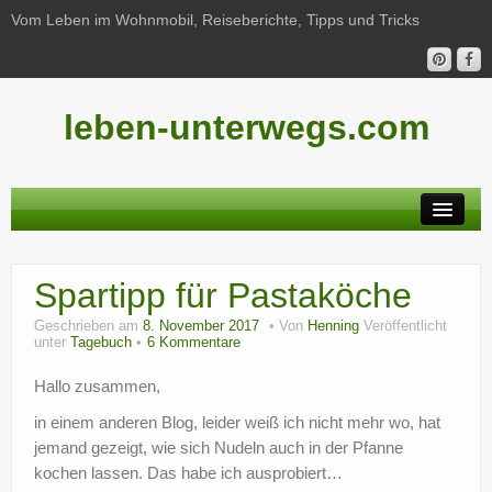
Vom Leben im Wohnmobil, Reiseberichte, Tipps und Tricks
leben-unterwegs.com
Neu hier?
Spartipp für Pastaköche
Reiseberichte
Geschrieben am
8. November 2017
Von
Henning
Veröffentlicht
Unterwegs
unter
Tagebuch
6 Kommentare
Haushalt
Hallo zusammen,
in einem anderen Blog, leider weiß ich nicht mehr wo, hat
Freizeit
jemand gezeigt, wie sich Nudeln auch in der Pfanne
Wohnmobil-Technik
kochen lassen. Das habe ich ausprobiert…