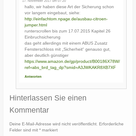
17. November 2017 um 07:20
hallo, wir haben diese Art der Sicherung schon
vor langem eingebaut, siehe:
http://einfachtom.npage.de/ausbau-citroen-
jumper.html
runterscrollen bis zum 17.07.2015 Kapitel 26
Einbruchsicherung
das geht allerdings mit einem ABUS Zusatz
Fensterschloss mit „Sicherheit“ genauso gut,
aber deutlich günstiger
https://www.amazon.de/gp/product/B00186X78W/
ref=abs_brd_tag_dp?smid=A3JWKAKR8XB7XF
Antworten
Hinterlassen Sie einen
Kommentar
Deine E-Mail-Adresse wird nicht veröffentlicht.
Erforderliche
Felder sind mit
*
markiert