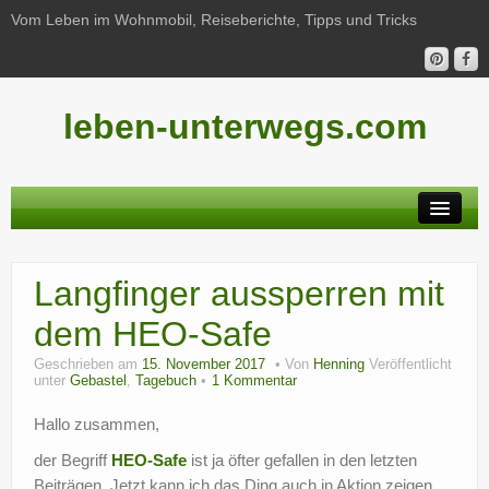
Vom Leben im Wohnmobil, Reiseberichte, Tipps und Tricks
leben-unterwegs.com
Neu hier?
Langfinger aussperren mit
Reiseberichte
dem HEO-Safe
Unterwegs
Geschrieben am
15. November 2017
Von
Henning
Veröffentlicht
Haushalt
unter
Gebastel
,
Tagebuch
1 Kommentar
Hallo zusammen,
Freizeit
der Begriff
HEO-Safe
ist ja öfter gefallen in den letzten
Wohnmobil-Technik
Beiträgen. Jetzt kann ich das Ding auch in Aktion zeigen.