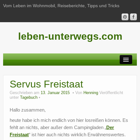
Vom Leben im Wohnmobil, Reiseberichte, Tipps und Tricks
leben-unterwegs.com
Neu hier?
Servus Freistaat
Reiseberichte
Geschrieben am
13. Januar 2015
Von
Henning
Veröffentlicht
Unterwegs
unter
Tagebuch
Haushalt
Hallo zusammen,
heute habe ich mich endlich von hier losreißen können. Es
Freizeit
fehlt an nichts, aber außer dem Campingladen „
Der
Wohnmobil-Technik
Freistaat
“ ist hier auch nichts wirklich Erwähnenswertes.