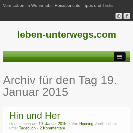
Vom Leben im Wohnmobil, Reiseberichte, Tipps und Tricks
leben-unterwegs.com
Neu hier?
Archiv für den Tag
19.
Reiseberichte
Januar 2015
Unterwegs
Haushalt
Hin und Her
Freizeit
Geschrieben am
19. Januar 2015
Von
Henning
Veröffentlicht
Wohnmobil-Technik
unter
Tagebuch
2 Kommentare