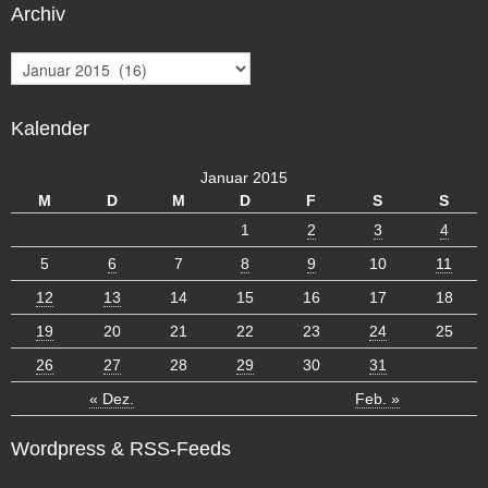
Archiv
A
r
c
Kalender
h
i
v
Januar 2015
M
D
M
D
F
S
S
1
2
3
4
5
6
7
8
9
10
11
12
13
14
15
16
17
18
19
20
21
22
23
24
25
26
27
28
29
30
31
« Dez.
Feb. »
Wordpress & RSS-Feeds