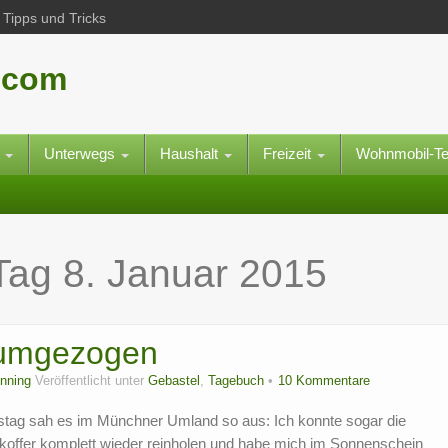
Tipps und Tricks
.com
e
Unterwegs
Haushalt
Freizeit
Wohnmobil-T
 Tag
8. Januar 2015
t umgezogen
nning
Veröffentlicht unter
Gebastel
,
Tagebuch
10 Kommentare
tag sah es im Münchner Umland so aus: Ich konnte sogar die
koffer komplett wieder reinholen und habe mich im Sonnenschein