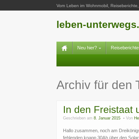
Vom Leben im Wohnmobil, Reiseberichte, 
leben-unterwegs
Neu hier?
Reisebericht
Archiv für den
In den Freistaa
Geschrieben am
8. Januar 2015
Von
He
Hallo zusammen, noch am Dreikönigs
fehlenden knapp 30Ah über den Solar