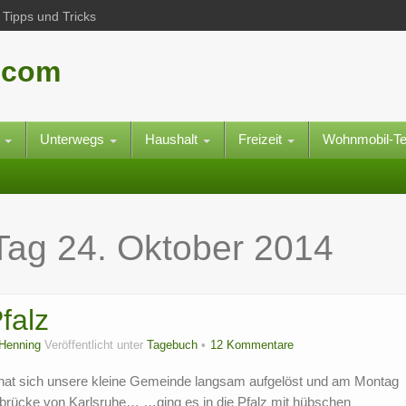
Tipps und Tricks
.com
e
Unterwegs
Haushalt
Freizeit
Wohnmobil-T
 Tag
24. Oktober 2014
falz
Henning
Veröffentlicht unter
Tagebuch
12 Kommentare
at sich unsere kleine Gemeinde langsam aufgelöst und am Montag
nbrücke von Karlsruhe… …ging es in die Pfalz mit hübschen