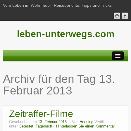
Vom Leben im Wohnmobil, Reiseberichte, Tipps und Tricks
leben-unterwegs.com
Neu hier?
Archiv für den Tag
13.
Reiseberichte
Februar 2013
Unterwegs
Haushalt
Zeitraffer-Filme
Freizeit
Geschrieben am
13. Februar 2013
Von
Henning
Veröffentlicht
Wohnmobil-Technik
unter
Getestet
,
Tagebuch
Hinterlassen Sie einen Kommentar