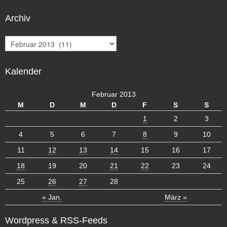
Archiv
A
r
c
Kalender
h
i
v
Februar 2013
M
D
M
D
F
S
S
1
2
3
4
5
6
7
8
9
10
11
12
13
14
15
16
17
18
19
20
21
22
23
24
25
26
27
28
« Jan.
März »
Wordpress & RSS-Feeds