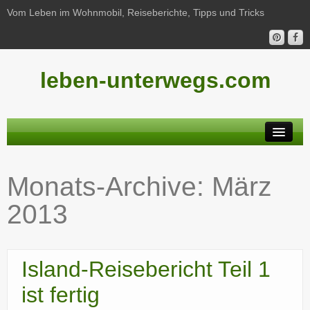
Vom Leben im Wohnmobil, Reiseberichte, Tipps und Tricks
leben-unterwegs.com
Neu hier?
Monats-Archive:
März
Reiseberichte
2013
Unterwegs
Haushalt
Island-Reisebericht Teil 1
Freizeit
ist fertig
Wohnmobil-Technik