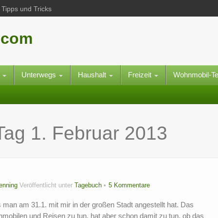
Tipps und Tricks
.com
e
Unterwegs
Haushalt
Freizeit
Wohnmobil-T
 Tag
1. Februar 2013
P
enning
Veröffentlicht unter
Tagebuch
5 Kommentare
 man am 31.1. mit mir in der großen Stadt angestellt hat. Das
hnmobilen und Reisen zu tun, hat aber schon damit zu tun, ob das