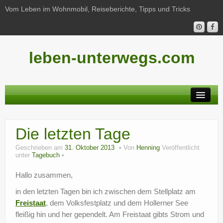
Vom Leben im Wohnmobil, Reiseberichte, Tipps und Tricks
leben-unterwegs.com
Neu hier?
Die letzten Tage
Reiseberichte
Geschrieben am
31. Oktober 2013
Von
Henning
Veröffentlicht
Unterwegs
unter
Tagebuch
Haushalt
Hallo zusammen,
in den letzten Tagen bin ich zwischen dem Stellplatz am
Freizeit
Freistaat
, dem Volksfestplatz und dem Hollerner See
Wohnmobil-Technik
fleißig hin und her gependelt. Am Freistaat gibts Strom und