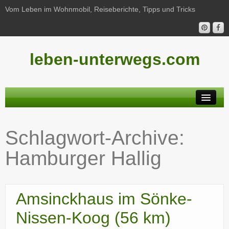
Vom Leben im Wohnmobil, Reiseberichte, Tipps und Tricks
leben-unterwegs.com
Neu hier?
Schlagwort-Archive:
Reiseberichte
Hamburger Hallig
Unterwegs
Haushalt
Amsinckhaus im Sönke-
Freizeit
Nissen-Koog (56 km)
Wohnmobil-Technik