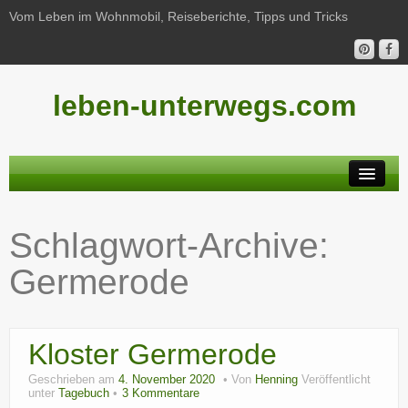
Vom Leben im Wohnmobil, Reiseberichte, Tipps und Tricks
leben-unterwegs.com
Neu hier?
Schlagwort-Archive:
Reiseberichte
Germerode
Unterwegs
Haushalt
Kloster Germerode
Freizeit
Geschrieben am
4. November 2020
Von
Henning
Veröffentlicht
Wohnmobil-Technik
unter
Tagebuch
3 Kommentare