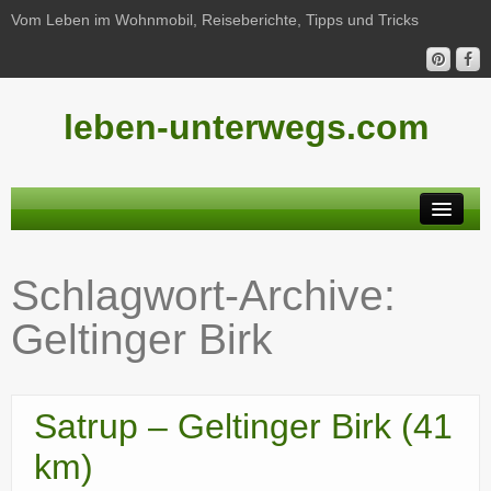
Vom Leben im Wohnmobil, Reiseberichte, Tipps und Tricks
leben-unterwegs.com
Neu hier?
Schlagwort-Archive:
Reiseberichte
Geltinger Birk
Unterwegs
Haushalt
Satrup – Geltinger Birk (41
Freizeit
km)
Wohnmobil-Technik