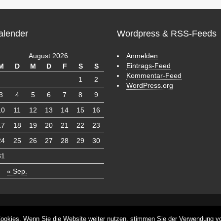
alender
Wordpress & RSS-Feeds
August 2026
Anmelden
Eintrags-Feed
M
D
M
D
F
S
S
Kommentar-Feed
1
2
WordPress.org
3
4
5
6
7
8
9
10
11
12
13
14
15
16
17
18
19
20
21
22
23
24
25
26
27
28
29
30
31
« Sep.
s
ookies. Wenn Sie die Website weiter nutzen, stimmen Sie der Verwendung v