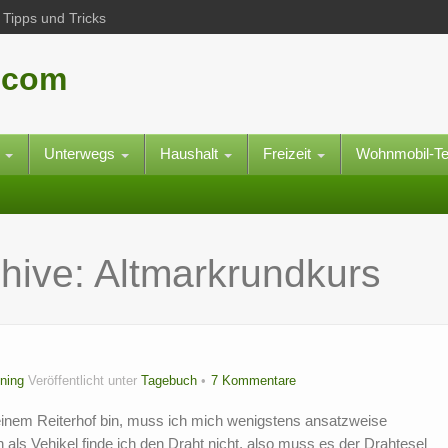
Tipps und Tricks
.com
e
Unterwegs
Haushalt
Freizeit
Wohnmobil-T
hive:
Altmarkrundkurs
ning
Veröffentlicht unter
Tagebuch
7 Kommentare
 einem Reiterhof bin, muss ich mich wenigstens ansatzweise
ls Vehikel finde ich den Draht nicht, also muss es der Drahtesel