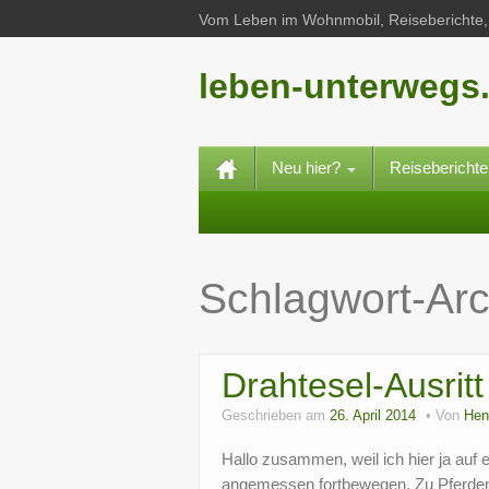
Vom Leben im Wohnmobil, Reiseberichte, 
leben-unterwegs
Neu hier?
Reisebericht
Schlagwort-Arc
Drahtesel-Ausritt
Geschrieben am
26. April 2014
Von
Hen
Hallo zusammen, weil ich hier ja auf
angemessen fortbewegen. Zu Pferden a