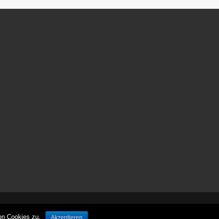
ش
ر
ط
ب
ن
د
ی
پ
ر
س
پ
و
ل
ی
س
ش
ر
ط
ب
© leben-unterwegs.com
ن
on Cookies zu.
Akzeptieren