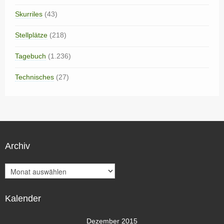
Skurriles
(43)
Stellplätze
(218)
Tagebuch
(1.236)
Technisches
(27)
Archiv
A
r
c
Kalender
h
i
v
Dezember 2015