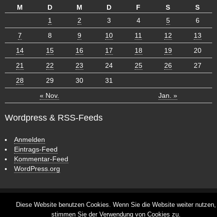
M
D
M
D
F
S
S
1
2
3
4
5
6
7
8
9
10
11
12
13
14
15
16
17
18
19
20
21
22
23
24
25
26
27
28
29
30
31
« Nov.
Jan. »
Wordpress & RSS-Feeds
Anmelden
Eintrags-Feed
Kommentar-Feed
WordPress.org
ش
ر
ط
CyberChimps WordPress Themes
Diese Website benutzen Cookies. Wenn Sie die Website weiter nutzen,
ب
stimmen Sie der Verwendung von Cookies zu.