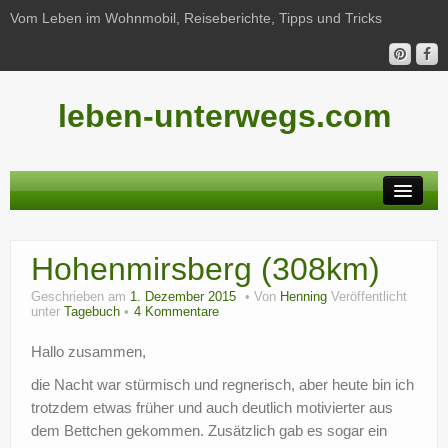
Vom Leben im Wohnmobil, Reiseberichte, Tipps und Tricks
leben-unterwegs.com
Neu hier?
Hohenmirsberg (308km)
Reiseberichte
Geschrieben am
1. Dezember 2015
Von
Henning
Veröffentlicht
Unterwegs
unter
Tagebuch
4 Kommentare
Haushalt
Hallo zusammen,
die Nacht war stürmisch und regnerisch, aber heute bin ich
Freizeit
trotzdem etwas früher und auch deutlich motivierter aus
Wohnmobil-Technik
dem Bettchen gekommen. Zusätzlich gab es sogar ein