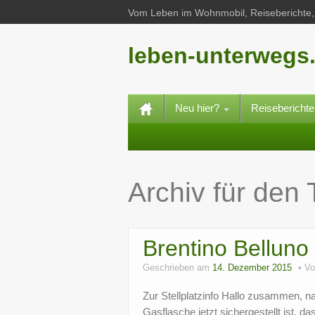
Vom Leben im Wohnmobil, Reiseberichte, 
leben-unterwegs
Neu hier?
Reisebericht
Archiv für den
Brentino Belluno
Geschrieben am
14. Dezember 2015
V
Zur Stellplatzinfo Hallo zusammen, n
Gasflasche jetzt sichergestellt ist, 