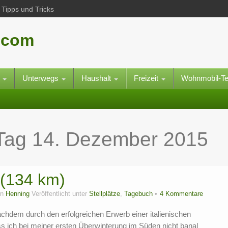
Tipps und Tricks
.com
e
Unterwegs
Haushalt
Freizeit
Wohnmobil-T
 Tag
14. Dezember 2015
 (134 km)
on
Henning
Veröffentlicht unter
Stellplätze
,
Tagebuch
4 Kommentare
achdem durch den erfolgreichen Erwerb einer italienischen
dass ich bei meiner ersten Überwinterung im Süden nicht banal