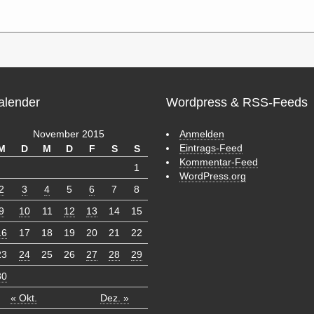
alender
Wordpress & RSS-Feeds
November 2015
Anmelden
Eintrags-Feed
M
D
M
D
F
S
S
Kommentar-Feed
1
WordPress.org
2
3
4
5
6
7
8
9
10
11
12
13
14
15
16
17
18
19
20
21
22
23
24
25
26
27
28
29
30
« Okt.
Dez. »