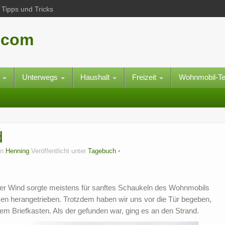
Tipps und Tricks
.com
e
Unterwegs
Haushalt
Freizeit
Wohnmobil-T
d
on
Henning
Veröffentlicht unter
Tagebuch
 Der Wind sorgte meistens für sanftes Schaukeln des Wohnmobils
n herangetrieben. Trotzdem haben wir uns vor die Tür begeben,
em Briefkasten. Als der gefunden war, ging es an den Strand.