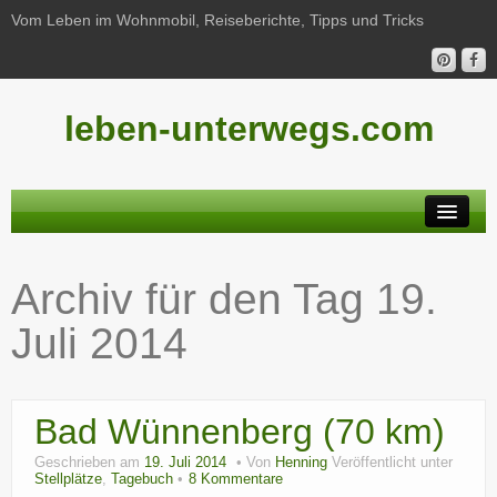
Vom Leben im Wohnmobil, Reiseberichte, Tipps und Tricks
leben-unterwegs.com
Neu hier?
Archiv für den Tag
19.
Reiseberichte
Juli 2014
Unterwegs
Haushalt
Bad Wünnenberg (70 km)
Freizeit
Geschrieben am
19. Juli 2014
Von
Henning
Veröffentlicht unter
Wohnmobil-Technik
Stellplätze
,
Tagebuch
8 Kommentare