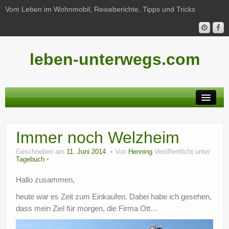
Vom Leben im Wohnmobil, Reiseberichte, Tipps und Tricks
leben-unterwegs.com
Neu hier?
Immer noch Welzheim
Reiseberichte
Geschrieben am
11. Juni 2014
Von
Henning
Veröffentlicht unter
Unterwegs
Tagebuch
Haushalt
Hallo zusammen,
heute war es Zeit zum Einkaufen. Dabei habe ich gesehen,
Freizeit
dass mein Ziel für morgen, die Firma Ott…
Wohnmobil-Technik