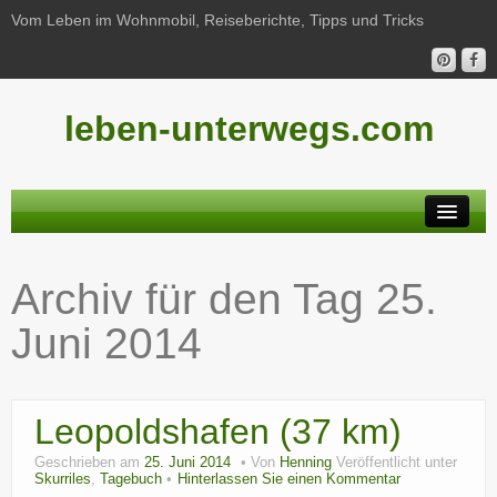
Vom Leben im Wohnmobil, Reiseberichte, Tipps und Tricks
leben-unterwegs.com
Neu hier?
Archiv für den Tag
25.
Reiseberichte
Juni 2014
Unterwegs
Haushalt
Leopoldshafen (37 km)
Freizeit
Geschrieben am
25. Juni 2014
Von
Henning
Veröffentlicht unter
Wohnmobil-Technik
Skurriles
,
Tagebuch
Hinterlassen Sie einen Kommentar