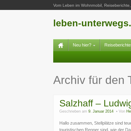
Vom Leben im Wohnmobil, Reiseberichte, 
leben-unterwegs
Neu hier?
Reisebericht
Archiv für den
Salzhaff – Ludwi
Geschrieben am
9. Januar 2014
Von
He
Hallo zusammen, Stellplätze sind teue
touristischen Renner sind, wie der 