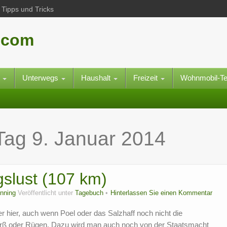
Tipps und Tricks
.com
e
Unterwegs
Haushalt
Freizeit
Wohnmobil-T
 Tag
9. Januar 2014
gslust (107 km)
nning
Veröffentlicht unter
Tagebuch
Hinterlassen Sie einen Kommentar
r hier, auch wenn Poel oder das Salzhaff noch nicht die
Darß oder Rügen. Dazu wird man auch noch von der Staatsmacht