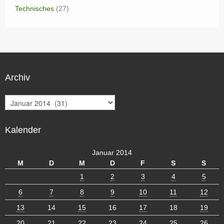
Technisches
(27)
Archiv
A
r
c
Kalender
h
i
v
Januar 2014
M
D
M
D
F
S
S
1
2
3
4
5
6
7
8
9
10
11
12
13
14
15
16
17
18
19
20
21
22
23
24
25
26