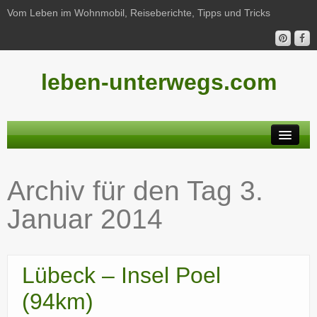
Vom Leben im Wohnmobil, Reiseberichte, Tipps und Tricks
leben-unterwegs.com
Neu hier?
Archiv für den Tag
3.
Reiseberichte
Januar 2014
Unterwegs
Haushalt
Lübeck – Insel Poel
Freizeit
(94km)
Wohnmobil-Technik