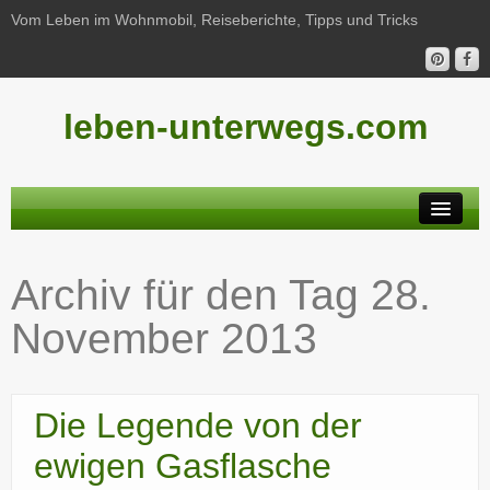
Vom Leben im Wohnmobil, Reiseberichte, Tipps und Tricks
leben-unterwegs.com
Neu hier?
Archiv für den Tag
28.
Reiseberichte
November 2013
Unterwegs
Haushalt
Die Legende von der
Freizeit
ewigen Gasflasche
Wohnmobil-Technik