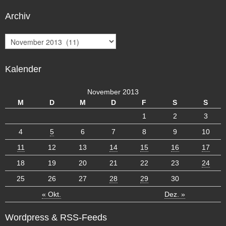
Archiv
A
r
c
Kalender
h
i
v
November 2013
M
D
M
D
F
S
S
1
2
3
4
5
6
7
8
9
10
11
12
13
14
15
16
17
18
19
20
21
22
23
24
25
26
27
28
29
30
« Okt.
Dez. »
Wordpress & RSS-Feeds