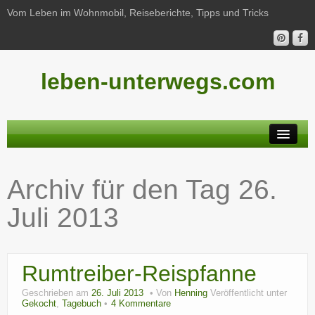
Vom Leben im Wohnmobil, Reiseberichte, Tipps und Tricks
leben-unterwegs.com
Neu hier?
Archiv für den Tag
26.
Reiseberichte
Juli 2013
Unterwegs
Haushalt
Rumtreiber-Reispfanne
Freizeit
Geschrieben am
26. Juli 2013
Von
Henning
Veröffentlicht unter
Wohnmobil-Technik
Gekocht
,
Tagebuch
4 Kommentare