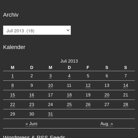
Archiv
A
r
c
Kalender
h
i
v
Juli 2013
M
D
M
D
F
S
S
1
2
3
4
5
6
7
8
9
10
11
12
13
14
15
16
17
18
19
20
21
22
23
24
25
26
27
28
29
30
31
« Juni
Aug. »
Wordpress & RSS-Feeds