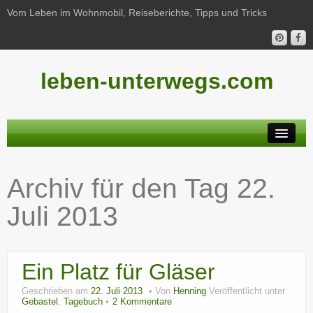
Vom Leben im Wohnmobil, Reiseberichte, Tipps und Tricks
leben-unterwegs.com
Neu hier?
Archiv für den Tag
22.
Reiseberichte
Juli 2013
Unterwegs
Haushalt
Ein Platz für Gläser
Freizeit
Geschrieben am
22. Juli 2013
Von
Henning
Veröffentlicht unter
Wohnmobil-Technik
Gebastel
,
Tagebuch
2 Kommentare