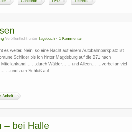
lder
Concorde
LED
Technik
lsen
ng
Veröffentlicht unter
Tagebuch
1 Kommentar
es weiter. Nein, so eine Nacht auf einem Autobahnparkplatz ist
 braune Schilder bis ich hinter Magdeburg auf die B71 nach
en Mitellankanal… …durch Wälder… …und Alleen… …vorbei an viel
er… …und zum Schluß auf
-Anhalt
 – bei Halle