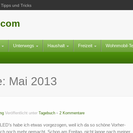
Tipps und Tricks
.com
e
Unterwegs
Haushalt
Freizeit
Wohnmobil-T
e:
Mai 2013
ng
Veröffentlicht unter
Tagebuch
2 Kommentare
LED’s habe ich etwas vorgezogen, weil ich da so schöne Vorher-
rlich noch mehr gemacht. Schon am Freitag, nicht lange nach meiner