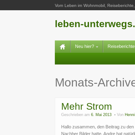
Vom Leben im Wohnmobil, Reiseberichte, 
leben-unterwegs
Neu hier?
Reisebericht
Monats-Archiv
Mehr Strom
Geschrieben am
6. Mai 2013
Von
Henni
Hallo zusammen, den Beitrag zu den 
Nachher Bilder hatte. Andre hat natü