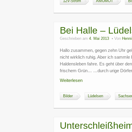
12V-Strom
AMUMOT
Bi
Bei Halle – Lüde
Geschrieben am
4. Mai 2013
Von
Henni
Hallo zusammen, gegen zehn Uhr geht 
nicht wirklich ruhig. Aber ich sammle
Haldensleben fahre. Es geht über d
frischem Grün… …durch urige Dörf
Weiterlesen
Bilder
Lüdelsen
Sachsen
Unterschleißheim