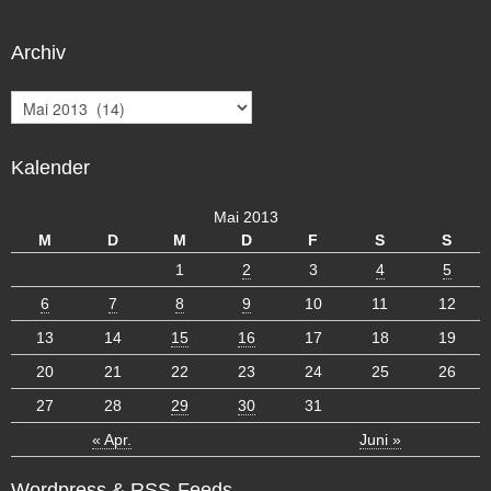
Archiv
A
r
c
Kalender
h
i
v
Mai 2013
M
D
M
D
F
S
S
1
2
3
4
5
6
7
8
9
10
11
12
13
14
15
16
17
18
19
20
21
22
23
24
25
26
27
28
29
30
31
« Apr.
Juni »
Wordpress & RSS-Feeds