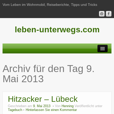
Vom Leben im Wohnmobil, Reiseberichte, Tipps und Tricks
leben-unterwegs.com
Neu hier?
Archiv für den Tag
9.
Reiseberichte
Mai 2013
Unterwegs
Haushalt
Hitzacker – Lübeck
Freizeit
Geschrieben am
9. Mai 2013
Von
Henning
Veröffentlicht unter
Wohnmobil-Technik
Tagebuch
Hinterlassen Sie einen Kommentar