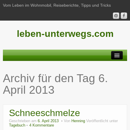
Vom Leben im Wohnmobil, Reiseberichte, Tipps und Tricks
leben-unterwegs.com
Neu hier?
Archiv für den Tag
6.
Reiseberichte
April 2013
Unterwegs
Haushalt
Schneeschmelze
Freizeit
Geschrieben am
6. April 2013
Von
Henning
Veröffentlicht unter
Wohnmobil-Technik
Tagebuch
4 Kommentare