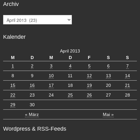
Archiv
A
r
c
Kalender
h
i
v
April 2013
M
D
M
D
F
S
S
1
2
3
4
5
6
7
8
9
10
11
12
13
14
15
16
17
18
19
20
21
22
23
24
25
26
27
28
29
30
« März
Mai »
Wordpress & RSS-Feeds