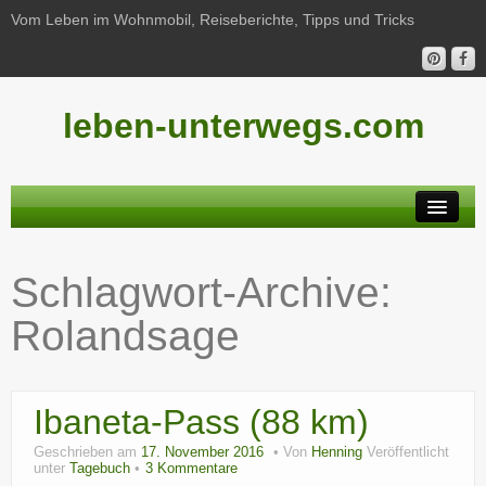
Vom Leben im Wohnmobil, Reiseberichte, Tipps und Tricks
leben-unterwegs.com
Neu hier?
Schlagwort-Archive:
Reiseberichte
Rolandsage
Unterwegs
Haushalt
Ibaneta-Pass (88 km)
Freizeit
Geschrieben am
17. November 2016
Von
Henning
Veröffentlicht
Wohnmobil-Technik
unter
Tagebuch
3 Kommentare